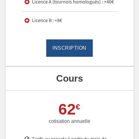
Licence A (tournois homologués) : +46€
Licence B : +8€
INSCRIPTION
Cours
62
€
cotisation annuelle
Tarifs au prorata à partir du mois de