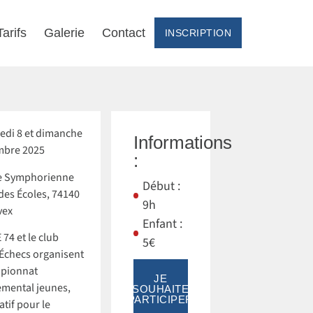
Tarifs
Galerie
Contact
INSCRIPTION
di 8 et dimanche
Informations
mbre 2025
:
e Symphorienne
Début :
des Écoles, 74140
9h
vex
Enfant :
 74 et le club
5€
Échecs organisent
mpionnat
JE
mental jeunes,
SOUHAITE
PARTICIPER
atif pour le