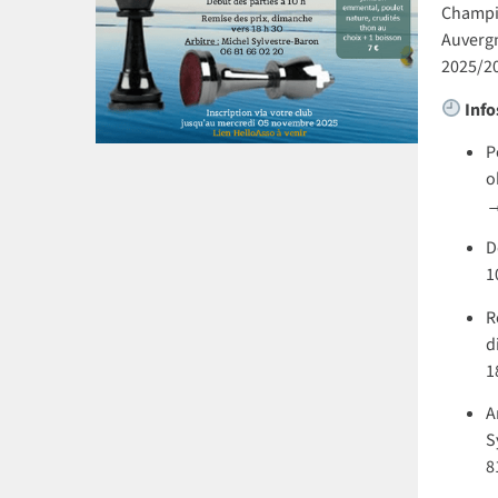
Champio
Auverg
2025/2
Info
P
o
→
D
1
R
d
1
A
S
8