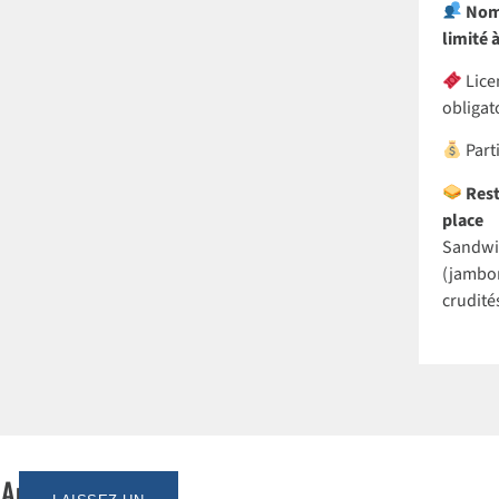
Nom
limité 
Lice
obligat
Parti
Rest
place
Sandwic
(jambon
crudité
Aucun