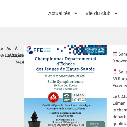
Actualités
Vie du club
Le
Au
À
Same
08/11/2025
09/11/2025
Excenevex
9 nove
74140
Sall
39 Rue 
Excene
Le CDJE
Léman 
le cha
départe
qualific