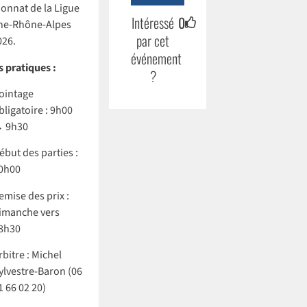
nnat de la Ligue
Intéressé
0
ne-Rhône-Alpes
par cet
026.
événement
s pratiques :
?
ointage
bligatoire : 9h00
 9h30
ébut des parties :
0h00
emise des prix :
imanche vers
8h30
rbitre : Michel
ylvestre-Baron (06
1 66 02 20)