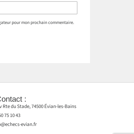
igateur pour mon prochain commentaire.
ontact :
v Rte du Stade, 74500 Évian-les-Bains
50 75 10 43
o@echecs-evian.fr