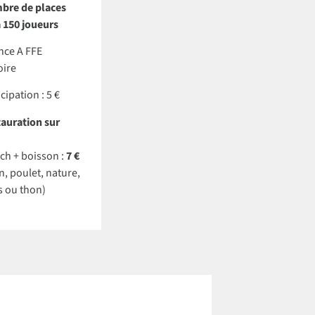
bre de places
à 150 joueurs
nce A FFE
oire
cipation : 5 €
auration sur
h + boisson :
7 €
, poulet, nature,
s ou thon)